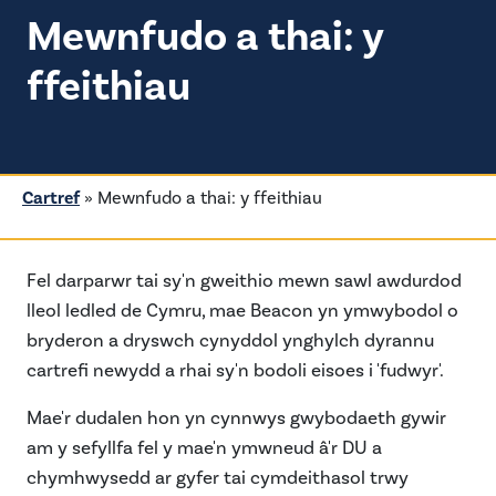
Mewnfudo a thai: y
ffeithiau
Cartref
»
Mewnfudo a thai: y ffeithiau
Fel darparwr tai sy'n gweithio mewn sawl awdurdod
lleol ledled de Cymru, mae Beacon yn ymwybodol o
bryderon a dryswch cynyddol ynghylch dyrannu
cartrefi newydd a rhai sy'n bodoli eisoes i 'fudwyr'.
Mae'r dudalen hon yn cynnwys gwybodaeth gywir
am y sefyllfa fel y mae'n ymwneud â'r DU a
chymhwysedd ar gyfer tai cymdeithasol trwy