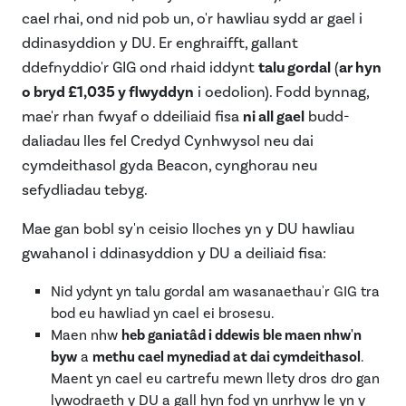
cael rhai, ond nid pob un, o'r hawliau sydd ar gael i
ddinasyddion y DU. Er enghraifft, gallant
ddefnyddio'r GIG ond rhaid iddynt
talu gordal
(
ar hyn
o bryd £1,035 y flwyddyn
i oedolion). Fodd bynnag,
mae'r rhan fwyaf o ddeiliaid fisa
ni all gael
budd-
daliadau lles fel Credyd Cynhwysol neu dai
cymdeithasol gyda Beacon, cynghorau neu
sefydliadau tebyg.
Mae gan bobl sy'n ceisio lloches yn y DU hawliau
gwahanol i ddinasyddion y DU a deiliaid fisa:
Nid ydynt yn talu gordal am wasanaethau'r GIG tra
bod eu hawliad yn cael ei brosesu.
Maen nhw
heb ganiatâd i ddewis ble maen nhw'n
byw
a
methu cael mynediad at dai cymdeithasol
.
Maent yn cael eu cartrefu mewn llety dros dro gan
lywodraeth y DU a gall hyn fod yn unrhyw le yn y