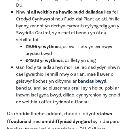
DU.
Nhw
ni all weithio na hawlio budd-daliadau lles
fel
Credyd Cynhwysol neu Fudd-dal Plant ac ati. Yn lle
hynny, maent yn derbyn cymorth cyfyngedig gan y
Swyddfa Gartref, sy'n cael ei bennu yn ôl eu
sefyllfa tai:
£9.95 yr wythnos
, os yw'r llety yn cynnwys
prydau bwyd
£49.18 yr wythnos
, os llety yn unig
Gan fod y taliadau hyn mor isel ac nad ydyn nhw'n
cael gweithio i ennill mwy o arian, mae llawer o
geiswyr lloches yn dibynnu ar
banciau bwyd
,
banciau aml ac elusennau eraill sy'n helpu pobl ar
incwm isel gyda bwyd, dillad, cynhyrchion hylendid
ac weithiau offer trydanol a ffonau.
Os rhoddir lloches iddynt, rhoddir iddynt
statws
ffoaduriaid
neu
amddiffyniad dyngarol
sy'n darparu