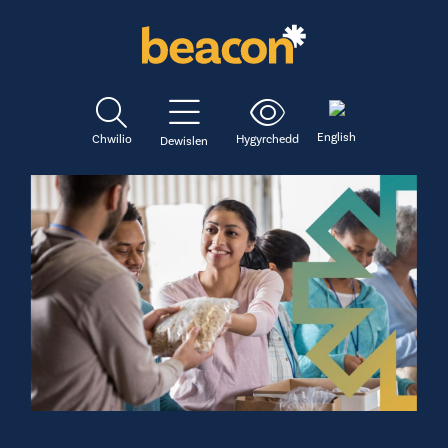
English
Chwilio
Hygyrchedd
Dewislen