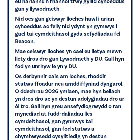
eu hariannu'n rhannol trwy gyllid cyhoeddus
gan y llywodraeth.
Nid oes gan geiswyr lloches hawl i arian
cyhoeddus ac felly nid ydynt yn gymwys i
gael tai cymdeithasol gyda sefydliadau fel
Beacon.
Mae ceiswyr lloches yn cael eu lletya mewn
llety dros dro gan Lywodraeth y DU. Gall hyn
fod yn unrhyw le yn y DU.
Os derbynnir cais am loches, rhoddir
statws ffoadur neu amddiffyniad dyngarol.
O ddechrau 2026 ymlaen, mae hyn bellach
yn dros dro ac yn destun adolygiadau dro ar
ôl tro. Gall hyn greu ansefydlogrwydd o ran
mynediad at fudd-daliadau lles
cymdeithasol, gan gynnwys tai
cymdeithasol, gan fod statws a
chymhwysedd cysylltiedig yn destun