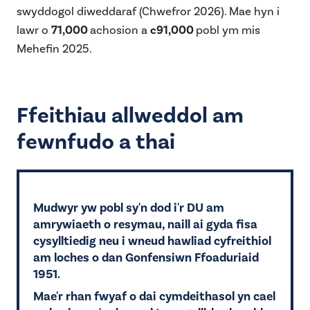
swyddogol diweddaraf (Chwefror 2026). Mae hyn i
lawr o
71,000
achosion a
c91,000
pobl ym mis
Mehefin 2025.
Ffeithiau allweddol am
fewnfudo a thai
Mudwyr yw pobl sy'n dod i'r DU am
amrywiaeth o resymau, naill ai gyda fisa
cysylltiedig neu i wneud hawliad cyfreithiol
am loches o dan Gonfensiwn Ffoaduriaid
1951.
Mae'r rhan fwyaf o dai cymdeithasol yn cael