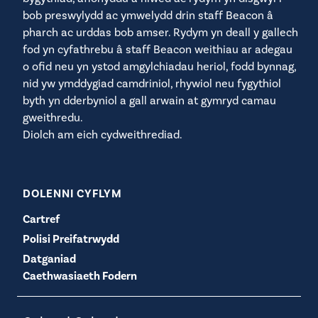
bob preswylydd ac ymwelydd drin staff Beacon â
pharch ac urddas bob amser. Rydym yn deall y gallech
fod yn cyfathrebu â staff Beacon weithiau ar adegau
o ofid neu yn ystod amgylchiadau heriol, fodd bynnag,
nid yw ymddygiad camdriniol, rhywiol neu fygythiol
byth yn dderbyniol a gall arwain at gymryd camau
gweithredu.
Diolch am eich cydweithrediad.
DOLENNI CYFLYM
Cartref
Polisi Preifatrwydd
Datganiad
Caethwasiaeth Fodern