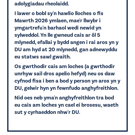
adolygiadau rheolaidd.
I lawer o bobl sy'n hawlio lloches o fis
Mawrth 2026 ymlaen, mae'r llwybr i
ymgartrefu'n barhaol wedi newid yn
sylweddol. Yn lle gwneud cais ar ôl 5
mlynedd, efallai y bydd angen i rai aros yn y
DU am hyd at 20 mlynedd, gan adnewyddu
eu statws sawl gwaith.
Os gwrthodir cais am loches (a gwrthodir
unrhyw sail dros apelio hefyd) neu os daw
cyfnod fisa i ben a bod y person yn aros yn y
DU, gelwir hyn yn fewnfudo anghyfreithlon.
Nid oes neb yma'n anghyfreithlon tra bod
eu cais am loches yn cael ei brosesu, waeth
sut y cyrhaeddon nhw'r DU.