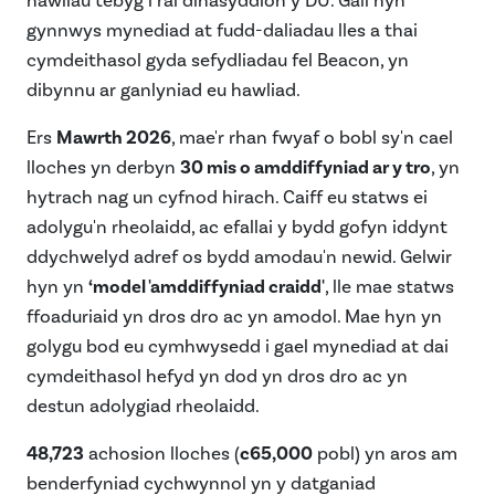
hawliau tebyg i rai dinasyddion y DU. Gall hyn
gynnwys mynediad at fudd-daliadau lles a thai
cymdeithasol gyda sefydliadau fel Beacon, yn
dibynnu ar ganlyniad eu hawliad.
Ers
Mawrth 2026
, mae'r rhan fwyaf o bobl sy'n cael
lloches yn derbyn
30 mis o amddiffyniad ar y tro
, yn
hytrach nag un cyfnod hirach. Caiff eu statws ei
adolygu'n rheolaidd, ac efallai y bydd gofyn iddynt
ddychwelyd adref os bydd amodau'n newid. Gelwir
hyn yn
‘model 'amddiffyniad craidd'
, lle mae statws
ffoaduriaid yn dros dro ac yn amodol. Mae hyn yn
golygu bod eu cymhwysedd i gael mynediad at dai
cymdeithasol hefyd yn dod yn dros dro ac yn
destun adolygiad rheolaidd.
48,723
achosion lloches (
c65,000
pobl) yn aros am
benderfyniad cychwynnol yn y datganiad