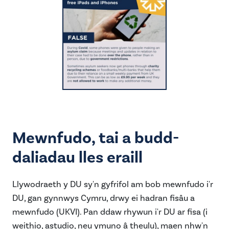
Mewnfudo, tai a budd-
daliadau lles eraill
Llywodraeth y DU sy'n gyfrifol am bob mewnfudo i'r
DU, gan gynnwys Cymru, drwy ei hadran fisâu a
mewnfudo (UKVI). Pan ddaw rhywun i'r DU ar fisa (i
weithio, astudio, neu ymuno â theulu), maen nhw'n