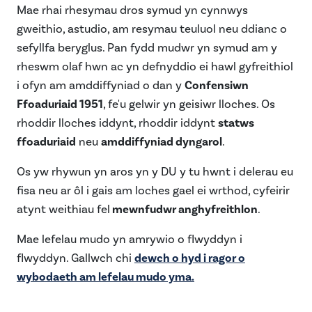
Mae rhai rhesymau dros symud yn cynnwys
gweithio, astudio, am resymau teuluol neu ddianc o
sefyllfa beryglus. Pan fydd mudwr yn symud am y
rheswm olaf hwn ac yn defnyddio ei hawl gyfreithiol
i ofyn am amddiffyniad o dan y
Confensiwn
Ffoaduriaid 1951
, fe'u gelwir yn geisiwr lloches. Os
rhoddir lloches iddynt, rhoddir iddynt
statws
ffoaduriaid
neu
amddiffyniad dyngarol
.
Os yw rhywun yn aros yn y DU y tu hwnt i delerau eu
fisa neu ar ôl i gais am loches gael ei wrthod, cyfeirir
atynt weithiau fel
mewnfudwr anghyfreithlon
.
Mae lefelau mudo yn amrywio o flwyddyn i
flwyddyn. Gallwch chi
dewch o hyd i ragor o
wybodaeth am lefelau mudo yma.