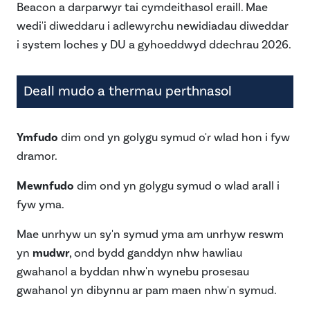
Beacon a darparwyr tai cymdeithasol eraill. Mae
wedi'i diweddaru i adlewyrchu newidiadau diweddar
i system loches y DU a gyhoeddwyd ddechrau 2026.
Deall mudo a thermau perthnasol
Ymfudo
dim ond yn golygu symud o'r wlad hon i fyw
dramor.
Mewnfudo
dim ond yn golygu symud o wlad arall i
fyw yma.
Mae unrhyw un sy'n symud yma am unrhyw reswm
yn
mudwr
, ond bydd ganddyn nhw hawliau
gwahanol a byddan nhw'n wynebu prosesau
gwahanol yn dibynnu ar pam maen nhw'n symud.