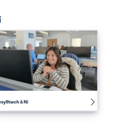
i
sylltwch â Ni