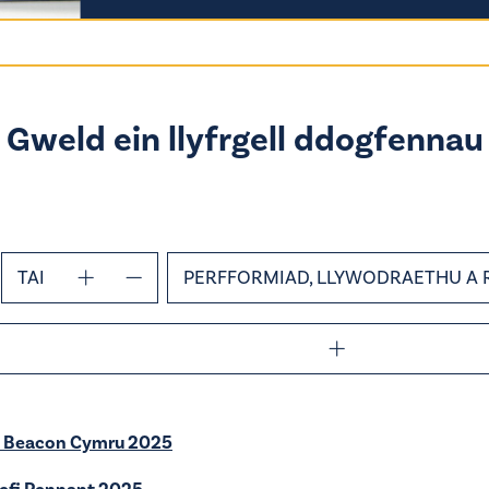
Gweld ein llyfrgell ddogfennau
TAI
PERFFORMIAD, LLYWODRAETHU A 
p Beacon Cymru 2025