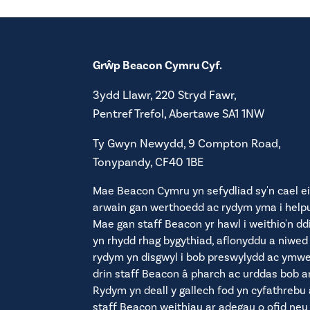
Grŵp Beacon Cymru Cyf.
3ydd Llawr, 220 Stryd Fawr,
Pentref Trefol, Abertawe SA1 1NW
Ty Gwyn Newydd, 9 Compton Road,
Tonypandy, CF40 1BE
Mae Beacon Cymru yn sefydliad sy'n cael ei
arwain gan werthoedd ac rydym yma i helpu
Mae gan staff Beacon yr hawl i weithio'n ddi
yn rhydd rhag bygythiad, aflonyddu a niwed
rydym yn disgwyl i bob preswylydd ac ymw
drin staff Beacon â pharch ac urddas bob a
Rydym yn deall y gallech fod yn cyfathrebu 
staff Beacon weithiau ar adegau o ofid neu