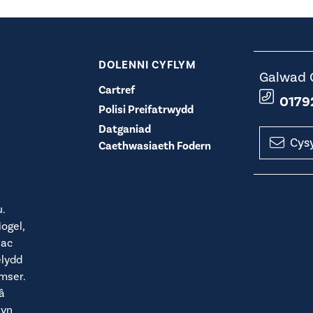
DOLENNI CYFLYM
Galwad 
Cartref
0179
Polisi Preifatrwydd
Datganiad
Cysy
Caethwasiaeth Fodern
.
ogel,
 ac
elydd
mser.
â
 yn