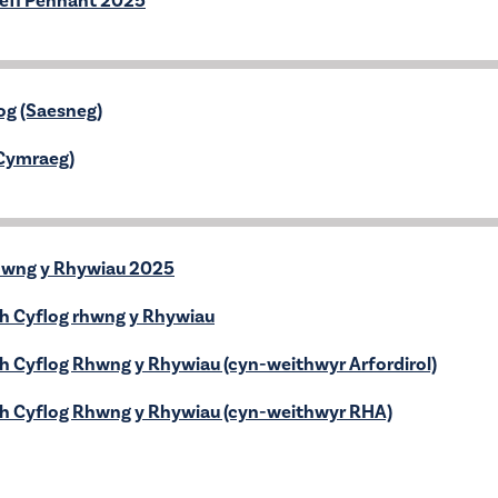
refi Pennant 2025
og (Saesneg)
(Cymraeg)
hwng y Rhywiau 2025
ch Cyflog rhwng y Rhywiau
h Cyflog Rhwng y Rhywiau (cyn-weithwyr Arfordirol)
ch Cyflog Rhwng y Rhywiau (cyn-weithwyr RHA)