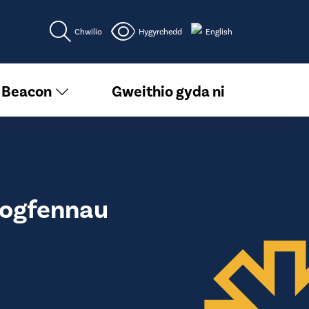
Chwilio
Hygyrchedd
English
 Beacon
Gweithio gyda ni
 dogfennau