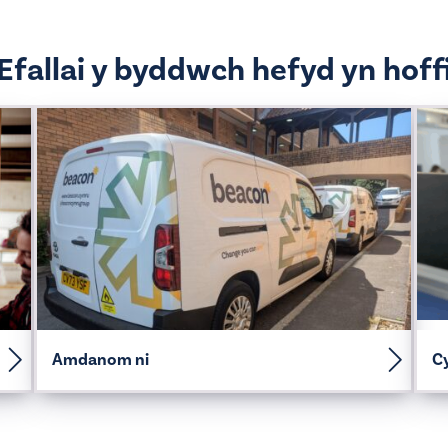
Efallai y byddwch hefyd yn hoff
Amdanom ni
Cy