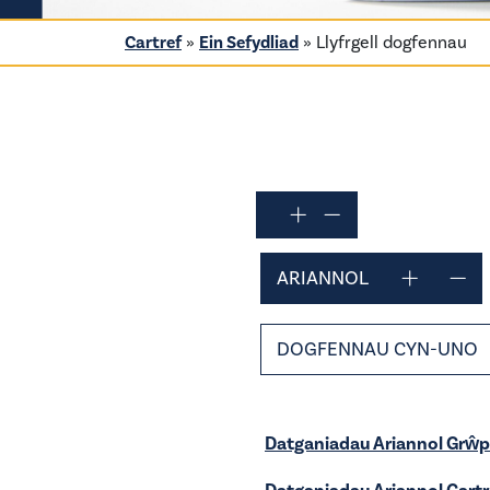
Cartref
»
Ein Sefydliad
»
Llyfrgell dogfennau
ARIANNOL
DOGFENNAU CYN-UNO
Datganiadau Ariannol Grŵ