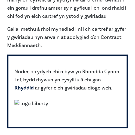
manylion cyswllt ar y llythyr i'w ail-drefnu. Gwnawn
ein gorau i drefnu amser sy'n gyfleus i chi ond rhaid i
chi fod yn eich cartref yn ystod y gwiriadau.
Gallai methu â rhoi mynediad i ni i'ch cartref ar gyfer
y gwiriadau hyn arwain at adolygiad o'ch Contract
Meddiannaeth.
Noder, os ydych chi'n byw yn Rhondda Cynon
Taf, bydd rhywun yn cysylltu â chi gan
Rhyddid
ar gyfer eich gwiriadau diogelwch.