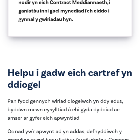
nodir yn eich Contract Meddiannaeth, i
ganiatáu inni gael mynediad i'ch eiddo i
gynnal y gwiriadau hyn.
Helpu i gadw eich cartref yn
ddiogel
Pan fydd gennych wiriad diogelwch yn ddyledus,
byddwn mewn cysylltiad â chi gyda dyddiad ac
amser ar gyfer eich apwyntiad.
Os nad yw'r apwyntiad yn addas, defnyddiwch y