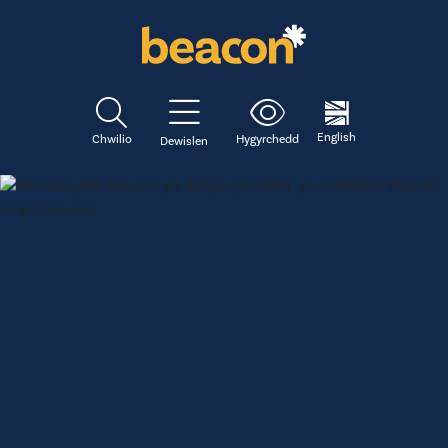
English
Chwilio
Hygyrchedd
Dewislen