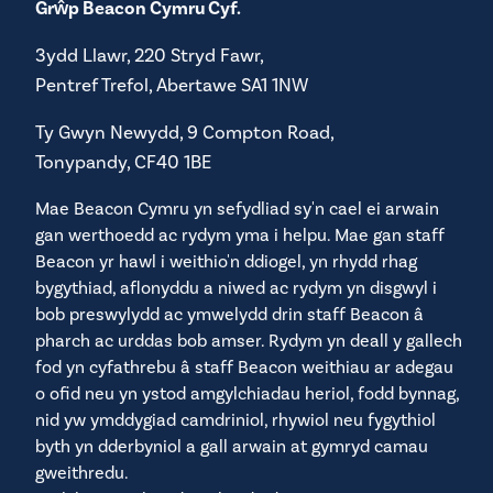
Grŵp Beacon Cymru Cyf.
3ydd Llawr, 220 Stryd Fawr,
Pentref Trefol, Abertawe SA1 1NW
Ty Gwyn Newydd, 9 Compton Road,
Tonypandy, CF40 1BE
Mae Beacon Cymru yn sefydliad sy'n cael ei arwain
gan werthoedd ac rydym yma i helpu. Mae gan staff
Beacon yr hawl i weithio'n ddiogel, yn rhydd rhag
bygythiad, aflonyddu a niwed ac rydym yn disgwyl i
bob preswylydd ac ymwelydd drin staff Beacon â
pharch ac urddas bob amser. Rydym yn deall y gallech
Peidiwch â rhoi drysau hunan-gau ar agor gyda lletem
fod yn cyfathrebu â staff Beacon weithiau ar adegau
– naill ai yn eich eiddo eich hun neu yn yr ardal
o ofid neu yn ystod amgylchiadau heriol, fodd bynnag,
gymunedol. Mae'r drysau hyn wedi'u cynllunio i atal
nid yw ymddygiad camdriniol, rhywiol neu fygythiol
mwg a thân rhag lledaenu.
byth yn dderbyniol a gall arwain at gymryd camau
Peidiwch â chadw eitemau o ddodrefn na addurniadau
gweithredu.
yn yr ardaloedd cymunedol. Mae'n ofynnol i'r