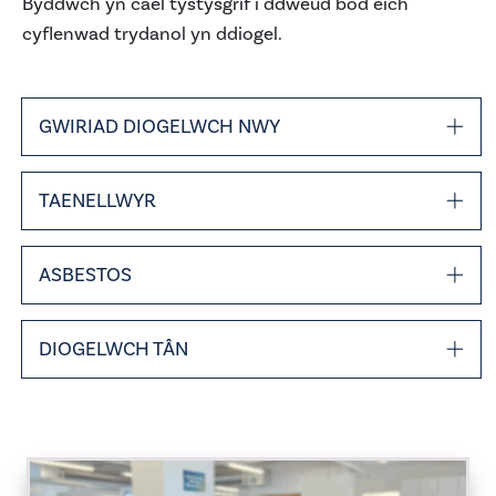
Byddwch yn cael tystysgrif i ddweud bod eich
cyflenwad trydanol yn ddiogel.
unwaith y flwyddyn
GWIRIAD DIOGELWCH NWY
bob blwyddyn
cysylltwch â ni
rhowch wybod am hyn i Beacon.
TAENELLWYR
ASBESTOS
DIOGELWCH TÂN