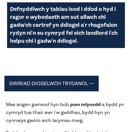
Defnyddiwch y tabiau isod i ddod o hyd i
ragor o wybodaeth am sut allwch chi
gadw'ch cartref yn ddiogel a'r rhagofalon
rydyn ni'n eu cymryd fel eich landlord i'ch
helpu chi i gadw'n ddiogel.
GWIRIAD DIOGELWCH TRYDANOL
Mae angen gwneud hyn bob
pum mlynedd
a bydd yn
cymryd tua thair awr i'w gwblhau, bydd hyn yn
cynnwys gwirio eich larymau mwg.