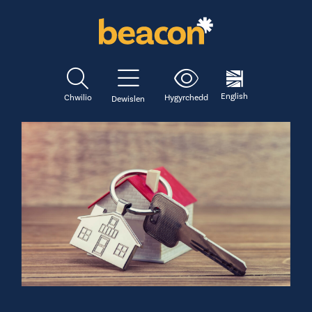
English
Chwilio
Hygyrchedd
Dewislen