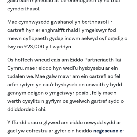
gallu cael mynediad at berchenogaeth tŷ na thai
cymdeithasol.
Mae cymhwysedd gwahanol yn berthnasol i'r
cartrefi hyn er enghraifft
rhaid i ymgeiswyr fod
mewn cyflogaeth gydag incwm aelwyd cyflogedig o
fwy na £23,000 y flwyddyn.
Os hoffech wneud cais am Eiddo Partneriaeth Tai
Cymru, mae'r eiddo hyn wedi'u hysbysebu ar ein
tudalen we.
Mae galw mawr am ein cartrefi ac fel
arfer rydym yn cau'r hysbysebion unwaith y bydd
gennym ddigon o ymgeiswyr posibl, felly mae'n
werth cysylltu'n gyflym os gwelwch gartref sydd o
ddiddordeb i chi.
Y ffordd orau o glywed am eiddo newydd sydd ar
gael yw cofrestru ar gyfer ein heiddo
negeseuon e-