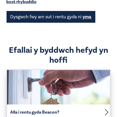
bost rhybuddio
yma
Dysgwch fwy am sut i rentu gyda ni
Efallai y byddwch hefyd yn
hoffi
Alla i rentu gyda Beacon?