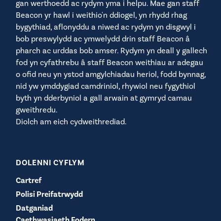
gan werthoedd ac rydym yma i helpu. Mae gan staff
Beacon yr hawl i weithio'n ddiogel, yn rhydd rhag
bygythiad, aflonyddu a niwed ac rydym yn disgwyl i
bob preswylydd ac ymwelydd drin staff Beacon â
pharch ac urddas bob amser. Rydym yn deall y gallech
fod yn cyfathrebu â staff Beacon weithiau ar adegau
o ofid neu yn ystod amgylchiadau heriol, fodd bynnag,
nid yw ymddygiad camdriniol, rhywiol neu fygythiol
byth yn dderbyniol a gall arwain at gymryd camau
gweithredu.
Diolch am eich cydweithrediad.
DOLENNI CYFLYM
Cartref
Polisi Preifatrwydd
Datganiad
Caethwasiaeth Fodern