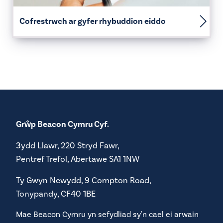
Cofrestrwch ar gyfer rhybuddion eiddo
Grŵp Beacon Cymru Cyf.
3ydd Llawr, 220 Stryd Fawr,
Pentref Trefol, Abertawe SA1 1NW
Ty Gwyn Newydd, 9 Compton Road,
Tonypandy, CF40 1BE
Mae Beacon Cymru yn sefydliad sy'n cael ei arwain